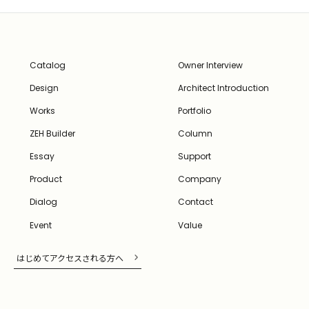
Catalog
Owner Interview
Design
Architect Introduction
Works
Portfolio
ZEH Builder
Column
Essay
Support
Product
Company
Dialog
Contact
Event
Value
はじめてアクセスされる方へ