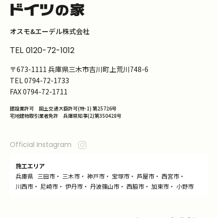
オスモ&エーデル株式会社
TEL
0120-72-1012
〒673-1111 兵庫県三木市吉川町上荒川748-6
TEL
0794-72-1733
FAX
0794-72-1711
建設業許可 国土交通大臣許可(特-1) 第25726号
宅地建物取引業者免許 兵庫県知事(2)第350428号
Official Instagram
施工エリア
兵庫県
三田市
・
三木市
・
神戸市
・
宝塚市
・
芦屋市
・
西宮市
・
川西市
・
尼崎市
・
伊丹市
・
丹波篠山市
・
西脇市
・
加東市
・
小野市