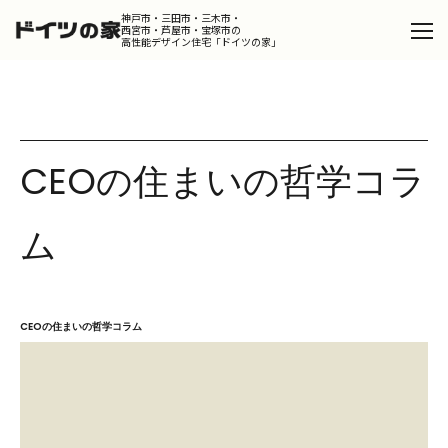
神戸市・三田市・三木市・
西宮市・芦屋市・宝塚市の
高性能デザイン住宅「ドイツの家」
Catalog
カタログを請求する
CEOの住まいの哲学コラ
Design
デザインコンセプト
Product
ム
ドイツの家
Works
施工事例
Portfolio
CEOの住まいの哲学コラム
ポートフォリオ
Dialog
スタッフが語るドイツの家の魅力
Column
コラム