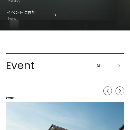
Catalog
イベントに参加
Event
イベントに参加
Event
Official Instagram
Event
ALL
Event
E