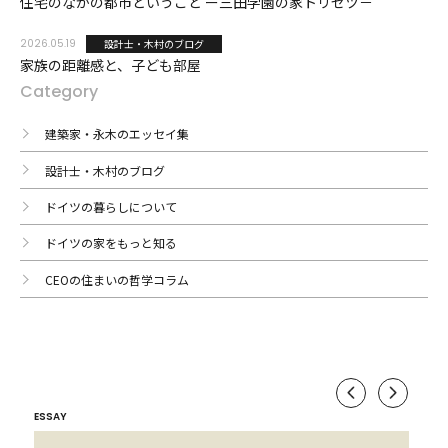
住宅のなかの都市ということ ー三田学園の家トリセツ－
2026.05.19
設計⼠・⽊村のブログ
家族の距離感と、子ども部屋
Category
建築家・永木のエッセイ集
設計⼠・⽊村のブログ
ドイツの暮らしについて
ドイツの家をもっと知る
CEOの住まいの哲学コラム
ESSAY