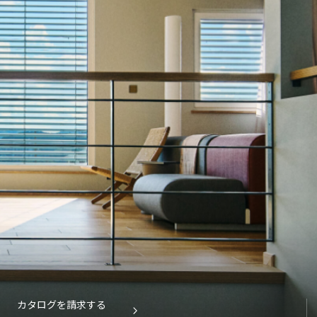
Event
イベント・お知らせ
Essay
エセ―
Architect Introduction
建築家紹介
Owner Interview
ZEH Builder
Support
Company
Contact
カタログを請求する
Catalog
カタログを請求する