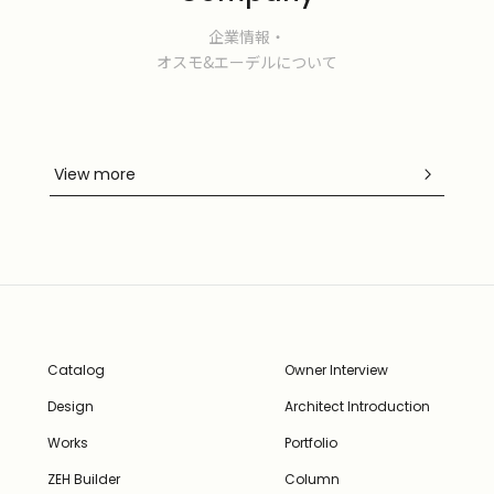
企業情報・
オスモ&エーデルについて
View more
Catalog
Owner Interview
Design
Architect Introduction
Works
Portfolio
ZEH Builder
Column