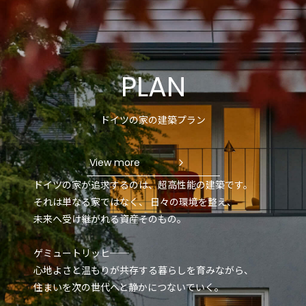
PLAN
ドイツの家の建築プラン
View more
ドイツの家が追求するのは、超高性能の建築です。
それは単なる家ではなく、
日々の環境を整え、
未来へ受け継がれる資産そのもの。
ゲミュートリッヒ──
心地よさと温もりが共存する暮らしを育みながら、
住まいを次の世代へと静かにつないでいく。