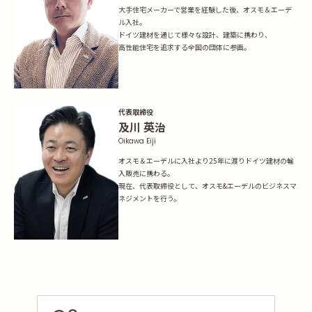
イベントに参加
大手住宅メーカーで営業を経験した後、オスモ＆エーデ
Event
ル入社。
ドイツ建材を通じて様々な設計、建築に携わり、
高性能住宅を追求する全国の団体に参画。
Official Instagram
代表取締役
及川 英治
Oikawa Eiji
オスモ＆エーデルに入社より25年に渡りドイツ建材の輸
入販売に携わる。
現在、代表取締役として、オスモ&エーデルのビジネスマ
ネジメントを行う。