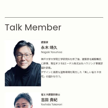
Event
イベント・お知らせ
Essay
Talk Member
エセ―
Architect Introduction
建築家紹介
建築家
永木 靖久
Owner Interview
Nagaki Yasuhisa
ZEH Builder
神戸大学大学院工学研究科を修了後、建築家毛綱毅曠氏
に師事、現在オスモ&エーデル株式会社ハウジング事業部
Support
設計部長。
Company
デザインと高度な温熱環境を両立した「美しい省エネ住
宅」の設計を行う。
Contact
省エネ建築診断士
カタログを請求する
吉田 貴紀
Catalog
Yoshida Takanori