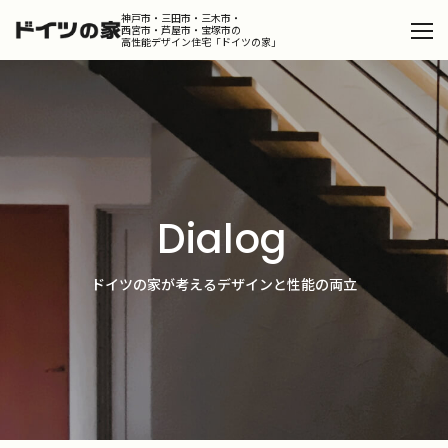
神戸市・三田市・三木市・
西宮市・芦屋市・宝塚市の
高性能デザイン住宅「ドイツの家」
Catalog
カタログを請求する
Design
デザインコンセプト
Product
Dialog
ドイツの家
Works
ドイツの家が考えるデザインと性能の両立
施工事例
Portfolio
ポートフォリオ
Dialog
スタッフが語るドイツの家の魅力
Column
コラム