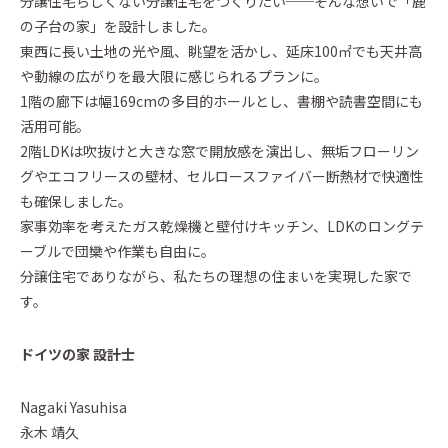
分譲住宅らしくない分譲住宅をつくりたい──そんな想いで「鹿
の子台の家」を設計しました。
東西に長い土地の光や風、眺望を活かし、延床100㎡でも天井高
や動線の広がりを最大限に感じられるプランに。
1階の廊下は幅169cmの多目的ホールとし、書棚や読書空間にも
活用可能。
2階LDKは吹抜けと大きな窓で開放感を演出し、無垢フローリン
グやエコフリースの壁材、セルロースファイバー断熱材で快適性
も確保しました。
家事効率を考えたガス乾燥機と壁付けキッチン、LDKのロングテ
ーブルで団欒や作業も自由に。
分譲住宅でありながら、私たちの理想の住まいを実現した家で
す。
ドイツの家 設計士
Nagaki Yasuhisa
永木 靖久