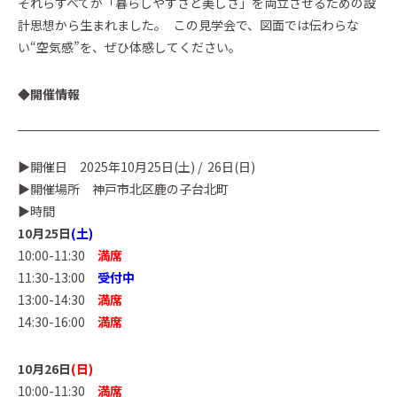
それらすべてが「暮らしやすさと美しさ」を両立させるための設
イベントに参加
計思想から生まれました。 この見学会で、図面では伝わらな
Event
い“空気感”を、ぜひ体感してください。
Official Instagram
◆開催情報
▶︎開催日 2025年10月25日(土) / 26日(日)
▶︎開催場所 神戸市北区鹿の子台北町
▶︎時間
10月25日
(土)
10:00-11:30
満席
11:30-13:00
受付中
13:00-14:30
満席
14:30-16:00
満席
10月26日
(日)
10:00-11:30
満席