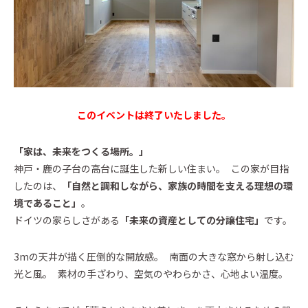
Event
イベント・お知らせ
Essay
エセ―
Architect Introduction
建築家紹介
このイベントは終了いたしました。
Owner Interview
「家は、未来をつくる場所。」
ZEH Builder
神戸・鹿の子台の高台に誕生した新しい住まい。 この家が目指
Support
したのは、
「自然と調和しながら、家族の時間を支える理想の環
境であること」
。
Company
ドイツの家らしさがある
「未来の資産としての分譲住宅」
です。
Contact
3mの天井が描く圧倒的な開放感。 南面の大きな窓から射し込む
光と風。 素材の手ざわり、空気のやわらかさ、心地よい温度。
カタログを請求する
Catalog