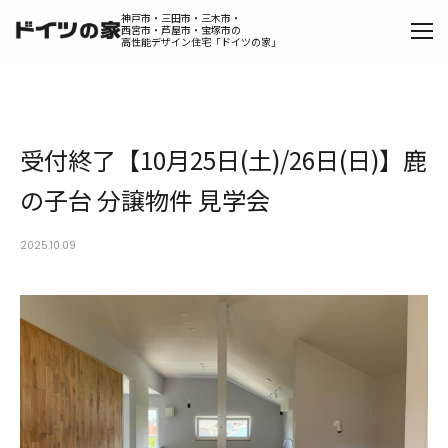
神戸市・三田市・三木市・
西宮市・芦屋市・宝塚市の
高性能デザイン住宅「ドイツの家」
Catalog
カタログを請求する
受付終了【10月25日(土)/26日(日)】鹿
Design
デザインコンセプト
の子台 分譲物件 見学会
Product
ドイツの家
2025.10.09
Works
施工事例
Portfolio
ポートフォリオ
Dialog
スタッフが語るドイツの家の魅力
Column
コラム