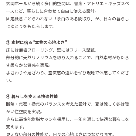
玄関ホールから続く多目的空間は、書斎・アトリエ・キッズスペ
ースなど、暮らしに合わせて自由に使える設計。
固定概念にとらわれない「余白のある間取り」が、日々の暮らし
にゆとりをもたらします。
③ 素材に宿る“本物の心地よさ”
床には無垢フローリング、壁にはフリース壁紙、
部分的に天然リノリウムを取り入れることで、自然素材がもたら
す柔らかな質感を実現。
手ざわりや足ざわり、空気感の違いをぜひ現地で体感してくださ
い。
④ 暮らしを支える快適性能
断熱・気密・換気のバランスを考えた設計で、夏は涼しく冬は暖
かい住空間を実現。
さらに高性能樹脂サッシを採用し、一年を通して快適な暮らしを
支えます。
見えない部分の性能が、日々の心地よさにつながります。