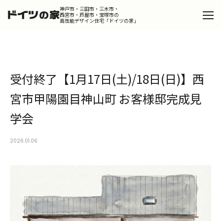
神戸市・三田市・三木市・
西宮市・芦屋市・宝塚市の
高性能デザイン住宅「ドイツの家」
Catalog
カタログを請求する
受付終了【1月17日(土)/18日(日)】西
Design
デザインコンセプト
宮市甲陽園目神山町 お客様邸完成見
Product
学会
ドイツの家
Works
2026.01.06
施工事例
Portfolio
ポートフォリオ
Dialog
スタッフが語るドイツの家の魅力
Column
コラム