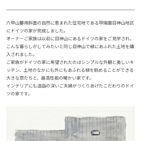
イベントに参加
Event
六甲山麓南斜面の自然に恵まれた住宅地である甲陽園目神山地区
にドイツの家が完成しました。
Official Instagram
オーナーご家族は以前に目神山にあるドイツの家をご見学され、
こんな暮らしがしてみたいと同じ目神山で緑にあふれた土地を購
入されました。
ご家族がドイツの家に希望されたのはシンプルな外観と美しいキ
ッチン、土地のなかにも外にもあふれる緑を眺めることができる
大きな窓たちと、最高性能の暖かい家です。
インテリアにも造詣の深いご夫婦がつくりあげたこだわりのドイ
ツの家です。