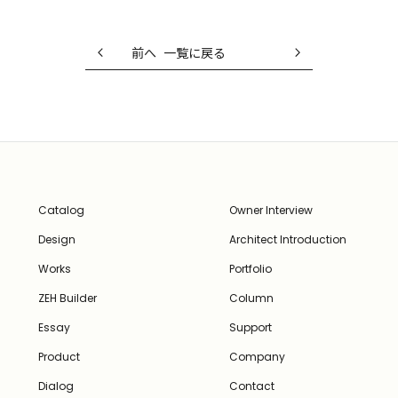
前へ
一覧に戻る
Catalog
Owner Interview
Design
Architect Introduction
Works
Portfolio
ZEH Builder
Column
Essay
Support
Product
Company
Dialog
Contact