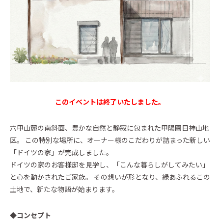
Event
イベント・お知らせ
Essay
エセ―
Architect Introduction
建築家紹介
このイベントは終了いたしました。
Owner Interview
ZEH Builder
六甲山麓の南斜面、豊かな自然と静寂に包まれた甲陽園目神山地
Support
区。 この特別な場所に、オーナー様のこだわりが詰まった新しい
Company
「ドイツの家」が完成しました。
Contact
ドイツの家のお客様邸を見学し、「こんな暮らしがしてみたい」
と心を動かされたご家族。 その想いが形となり、緑あふれるこの
土地で、新たな物語が始まります。
カタログを請求する
Catalog
◆コンセプト