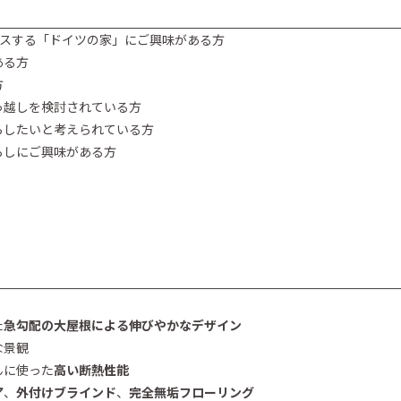
ースする「ドイツの家」にご興味がある方
ある方
方
っ越しを検討されている方
らしたいと考えられている方
らしにご興味がある方
た
急勾配の大屋根による伸びやかなデザイン
な景観
んに使った
高い断熱性能
ア
、
外付けブラインド
、
完全無垢フローリング