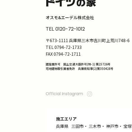
オスモ&エーデル株式会社
TEL
0120-72-1012
〒673-1111 兵庫県三木市吉川町上荒川748-6
TEL
0794-72-1733
FAX
0794-72-1711
建設業許可 国土交通大臣許可(特-1) 第25726号
宅地建物取引業者免許 兵庫県知事(2)第350428号
Official Instagram
施工エリア
兵庫県
三田市
・
三木市
・
神戸市
・
宝塚