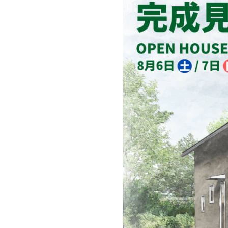
Column
E
コラム
イベ
Essay
Ar
エセ―
建築