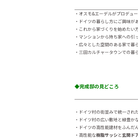
・オスモ&エーデルがプロデュ
・ドイツの暮らし方にご興味が
・これから家づくりを始めたい
・マンションから持ち家への引
・広々とした空間のある家で暮
・三田カルチャータウンでの暮
◆完成邸の見どころ
・ドイツ村の街並みで統一され
・ドイツ村の広い敷地と緑豊か
・ドイツの高性能建材をふんだ
・高性能な
樹脂サッシ
と
玄関ド