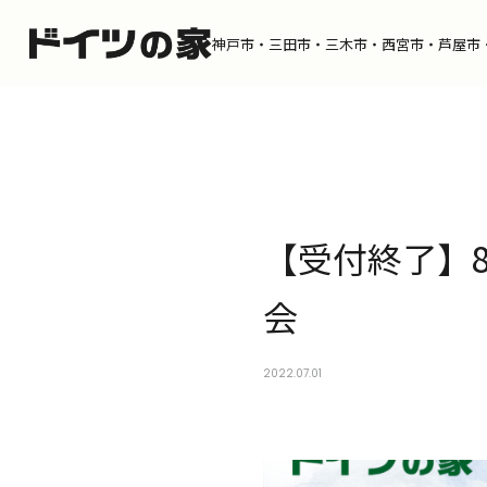
神戸市・三田市・三木市・
西宮市・芦屋市
Catalog
D
【受付終了】8月
カタログを請求する
デザ
会
Product
W
ドイツの家
施工
2022.07.01
Portfolio
Di
ポートフォリオ
スタ