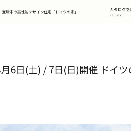
カタログを
・宝塚市の
高性能デザイン住宅「ドイツの家」
Catalog
esign
6日(土) / 7日(日)開催 ド
インコンセプト
orks
事例
alog
ッフが語るドイツの家の魅力