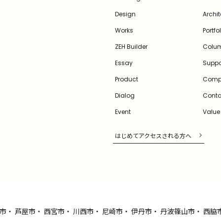
Design
Archit
Works
Portfo
ZEH Builder
Colu
Essay
Suppo
Product
Comp
Dialog
Conta
Event
Value
はじめてアクセスされる方へ
市
・
芦屋市
・
西宮市
・
川西市
・
尼崎市
・
伊丹市
・
丹波篠山市
・
西脇