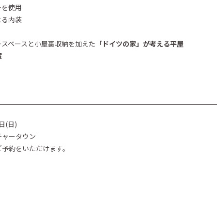
ー
を使用
よる内装
ースペースと小屋裏収納を加えた
「ドイツの家」が考える平屋
室
日(日)
ャータウン
ご予約をいただけます。