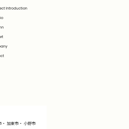
ect Introduction
lio
mn
rt
any
ct
市
・
加東市
・
小野市