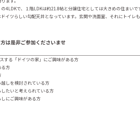
誇ります。
4坪）の4LDKで、１階LDKは約21.8帖と分譲住宅としては大きめの住まいで
はドイツらしい勾配天井となっています。玄関や洗面室、それにトイレ
ち方は是非ご参加くださいませ
ースする「ドイツの家」にご興味がある方
ある方
方
っ越しを検討されている方
らしたいと考えられている方
らしにご興味がある方