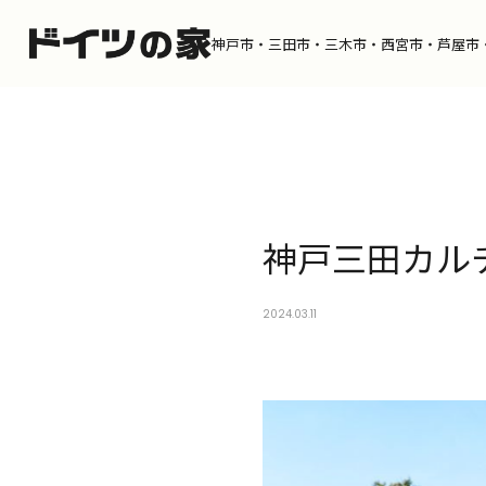
神戸市・三田市・三木市・
西宮市・芦屋市
Catalog
D
神戸三田カル
カタログを請求する
デザ
Product
W
2024.03.11
ドイツの家
施工
Portfolio
Di
ポートフォリオ
スタ