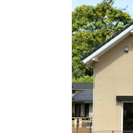
Column
E
コラム
イベ
Essay
Ar
エセ―
建築