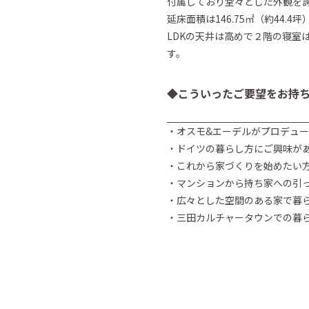
付属しており堂々とした外観を
延床面積は146.75㎡（約44.
LDKの天井は高めで２階の寝室
す。
◆こういったご要望をお持
・オスモ&エーデルがプロデュ
・ドイツの暮らし方にご興味が
・これから家づくりを始めたい
・マンションから持ち家への引
・広々とした空間のある家で暮
・三田カルチャータウンでの暮