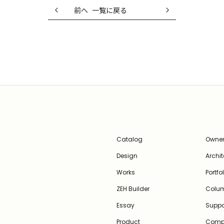
前へ
一覧に戻る
Catalog
Owner
Design
Archit
Works
Portfo
ZEH Builder
Colu
Essay
Suppo
Product
Comp