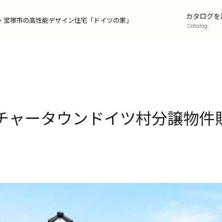
カタログを
・宝塚市の
高性能デザイン住宅「ドイツの家」
Catalog
esign
チャータウンドイツ村分譲物件
インコンセプト
orks
事例
alog
ッフが語るドイツの家の魅力