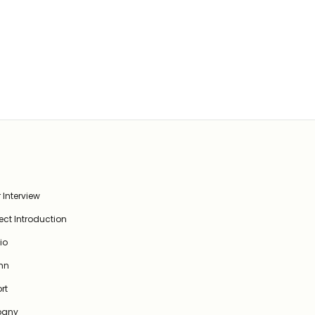
 Interview
ect Introduction
lio
mn
rt
any