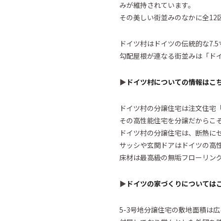
みが維持されています。
その美しい街並みのなかに全12
ドイツ村はドイツの伝統的な7.
勾配屋根が連なる街並みは「ド
▶︎
ドイツ村についての情報はこ
ドイツ村の分譲住宅は注文住宅
その高性能住宅を分譲だからこ
ドイツ村の分譲住宅は、断熱に
サッシや玄関ドアはドイツの高
床材は最高級の無垢フローリン
▶︎
ドイツの家づくりについては
5-3号地分譲住宅の敷地面積は