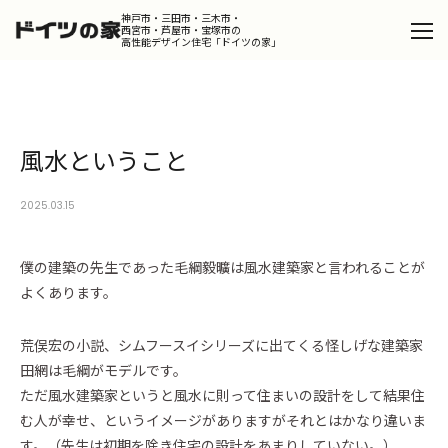
神戸市・三田市・三木市・
西宮市・芦屋市・宝塚市の
高性能デザイン住宅「ドイツの家」
Catalog
カタログを請求する
風水ということ
Design
デザインコンセプト
2025.03.15
Product
ドイツの家
僕の建築の先生であった毛綱毅曠は風水建築家と言われることが
Works
施工事例
よくあります。
Portfolio
ポートフォリオ
荒俣宏の小説、シムフースイシリーズに出てくる怪しげな建築家
田網は毛綱がモデルです。
Dialog
スタッフが語るドイツの家の魅力
ただ風水建築家というと風水に則って住まいの設計をして結果住
む人が幸せ、というイメージがありますがそれとはかなり違いま
Column
コラム
す。（先生は初期を除き住宅の設計をあまりしていない。）