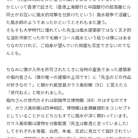
かといって香港で起きた（香港上海銀行と中国銀行の超高層ビル
Event
同士がお互いに風水的攻撃を仕掛けたという）風水戦争で活躍し
イベント・お知らせ
た風水師のようであったかというとそれもまた違う。
Essay
そもそも大学時代に憧れていた先生は風水建築家ではなく天才的
エセ―
な造形作家だったので毛綱イコール風水という括りは僕にはあま
Architect Introduction
りなのだけれど、ご自身が望んでいた側面も否定できないのでな
建築家紹介
んとも。
Owner Interview
ちなみに僕が入所を許可されたときに当時の室長であった建築家
ZEH Builder
の堀内雪さん（僕の唯一の建築の上司です）に「先生のどの作品
Support
が好きなの？」と聞かれ能登島ガラス美術館（91）と答えたら
Company
「世代ねえ」と呟かれました。
堀内さんの世代のそれは釧路市立博物館（84）のはずなのです
Contact
が、ガラス美術館は四神相応、博物館は金鶏展翅形をコンセプト
としていることからどちらもすでに風水が深く関わっています。
ガラス美術館は建物を分散配置（先生は散逸と言っていました）
カタログを請求する
してそれぞれを青龍、白虎、朱雀、玄武に見立てて設計されてい
Catalog