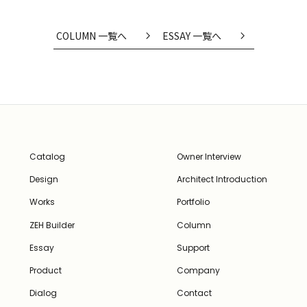
COLUMN 一覧へ
ESSAY 一覧へ
Catalog
Owner Interview
Design
Architect Introduction
Works
Portfolio
ZEH Builder
Column
Essay
Support
Product
Company
Dialog
Contact