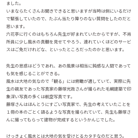
ました。
いまならたくさんお聞きできると思いますが当時は側にいるだけ
で緊張していたので、たぶん当たり障りのない質問をしたのだと
思います。
六花亭に行くのはもちろん先生が好まれていたからですが、不肖
所員に少し風水の真髄を見せてやろう、連れていくほどのサービ
スはご免だけれどな、といったところだったのかと思います。
先生の思惑はどうであれ、あの風景は相当に鈍感な人間であって
も気を感じることができる。
風水は大地の気なので「観る」には俯瞰が適していて、実際に先
生の親友であった写真家の藤塚光政さんが撮られた毛綱建築で印
象深い写真の多くは航空写真です。
藤塚さんはほんとうにすごい写真家で、先生の考えていたことを
１冊の本のごとく語るような写真を撮られていて、先生も藤塚さ
んに撮ってもらって建物が完成するというかんじでした。
けっきょく風水とは大地の気を受けとるカタチなのだと思う。