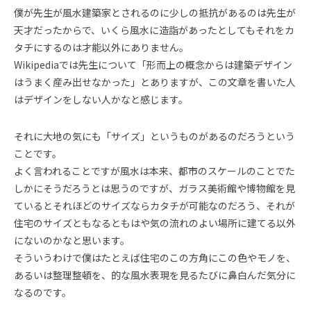
僕が先生が風水建築家とされるのに少しの抵抗があるのは先生が
天才だったからで、いくら風水に造詣があったとしてもそれをカ
タチにするのは才能以外にありません。
Wikipediaでは先生について「形而上の概念からは建築デザイン
はうまく産み出せなかった」とありますが、この文章を書いた人
はデザインをしない人かなと感じます。
それに大地の気にも「サイズ」というものがあるのだろうという
ことです。
よく言われることですが風水は本来、都市のスケールのことでた
しかにそうだろうとは思うのですが、ガラス美術館や博物館を見
ているとそれほどのサイズならカタチが可能なのだろう、それが
住宅のサイズともなるともはや気の流れのよい場所に建てる以外
にないのかなと思います。
そういうわけで僕はたとえば住宅のこの方角にこの色やモノを、
あるいは整理整頓を、的な風水表現を見るたびに鼻白んだ気分に
なるのです。