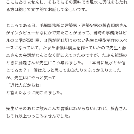
こにもありませんし、そもそもその意味での風水に興味をもたれ
る方は総じて文学的でお話して楽しいです。
ところである日、毛綱事務所に建築家・建築史家の藤森照信さん
がインタビューかなにかで来たことがあって、当時の事務所はビ
ルの２階が設計室、３階が間仕切りのない先生と模型制作のスペ
ースになっていて、たまたま僕は模型を作っていたので先生と藤
森さんの会話がなんとなく聞こえてきたのですが、たぶん雑談の
ときに藤森さんが先生にこう尋ねました。 「本当に風水とか信
じてるの？」 僕はえっと思っておふたりをふりかえりました
が、先生はにやっと笑って
「近代人だからね」
と答えたように聞こえました。
先生がそのあとに飲みこんだ言葉はわからないけれど、藤森さん
もそれ以上つっこみませんでした。