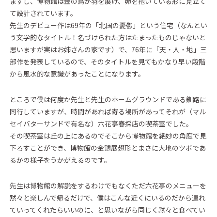
ますし、博物館は金の鳥が羽を展げ、卵を抱いている形に見立て
イベントに参加
て設計されています。
Event
先生のデビュー作は69年の「北国の憂鬱」という住宅（なんとい
う文学的なタイトル！名づけられた方はたまったものじゃないと
思いますが実はお姉さんの家です）で、76年に「天・人・地」三
Official Instagram
部作を発表しているので、そのタイトルを見てもかなり早い段階
から風水的な意識があったことになります。
ところで僕は何度か先生と先生のホームグラウンドである釧路に
同行していますが、時間があれば寄る場所があってそれが（マル
セイバターサンドで有名な）六花亭春採店の喫茶室でした。
その喫茶室は丘の上にあるのでそこから博物館を絶妙の角度で見
下ろすことができ、博物館の金鶏展翅形とまさに大地のツボであ
るかの様子をうかがえるのです。
先生は博物館の解説をするわけでもなくただ六花亭のメニューを
黙々と楽しんで帰るだけで、僕はこんな近くにいるのだから連れ
ていってくれたらいいのに、と思いながら同じく黙々と食べてい