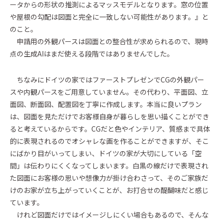
ータからの形状の推測によるマッスモデルとなります。窓の位置
や屋根の勾配は図面と完全に一致しない可能性があります。』と
のこと。
申請用の外観パースは図面との整合性が求められるので、現時
点の生成AIはまだ使える段階ではありませんでした。
ちなみにドイツの家ではファーストプレゼンでCGの外観パー
スや内観パースをご用意していません。その代わり、平面図、立
面図、断面図、配置図を丁寧に作成します。本当に良いプラン
は、図面を見ただけでお客様自身が暮らしを思い描くことができ
ると考えているからです。CGだと色やインテリア、質感まで具体
的に表現されるのでオシャレな画を作ることができますが、そこ
にばかり目がいってしまい、ドイツの家が大切にしている「空
間」は伝わりにくくなってしまいます。白黒の線だけで表現され
た図面にお客様の思いや想像力が掛け合わさって、そのご家族だ
けのお家が立ち上がっていくことが、お打合せの醍醐味だと感じ
ています。
けれど図面だけではイメージしにくい場合もあるので、そんな