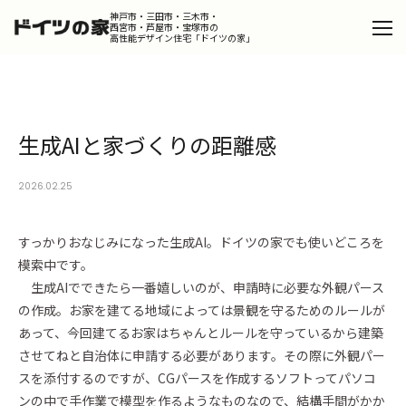
神戸市・三田市・三木市・
西宮市・芦屋市・宝塚市の
高性能デザイン住宅「ドイツの家」
Catalog
カタログを請求する
生成AIと家づくりの距離感
Design
デザインコンセプト
2026.02.25
Product
ドイツの家
すっかりおなじみになった生成AI。ドイツの家でも使いどころを
Works
施工事例
模索中です。
生成AIでできたら一番嬉しいのが、申請時に必要な外観パース
Portfolio
の作成。お家を建てる地域によっては景観を守るためのルールが
ポートフォリオ
あって、今回建てるお家はちゃんとルールを守っているから建築
Dialog
させてねと自治体に申請する必要があります。その際に外観パー
スタッフが語るドイツの家の魅力
スを添付するのですが、CGパースを作成するソフトってパソコ
Column
ンの中で手作業で模型を作るようなものなので、結構手間がかか
コラム