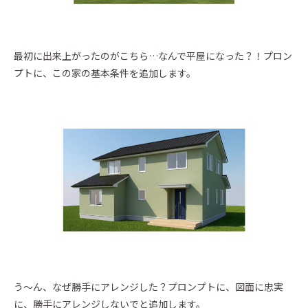
イベントに参加
Event
最初に出来上がったのがこちら…なんで平屋になった？！プロン
Official Instagram
プトに、この家の基本条件を追加します。
う～ん、なぜ勝手にアレンジした？プロンプトに、図面に忠実
に、勝手にアレンジしないでと追加します。