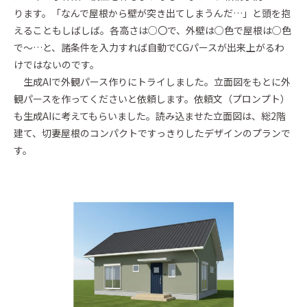
ります。「なんで屋根から壁が突き出てしまうんだ…」と頭を抱
Event
えることもしばしば。各高さは○〇で、外壁は○色で屋根は○色
イベント・お知らせ
で～…と、諸条件を入力すれば自動でCGパースが出来上がるわ
Essay
けではないのです。
エセ―
生成AIで外観パース作りにトライしました。立面図をもとに外
Architect Introduction
観パースを作ってくださいと依頼します。依頼文（プロンプト）
建築家紹介
も生成AIに考えてもらいました。読み込ませた立面図は、総2階
建て、切妻屋根のコンパクトですっきりしたデザインのプランで
Owner Interview
す。
ZEH Builder
Support
Company
Contact
カタログを請求する
Catalog