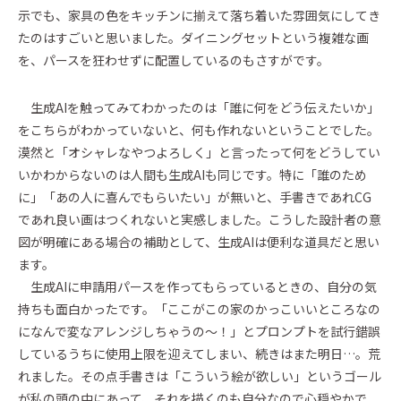
示でも、家具の色をキッチンに揃えて落ち着いた雰囲気にしてき
たのはすごいと思いました。ダイニングセットという複雑な画
を、パースを狂わせずに配置しているのもさすがです。
生成AIを触ってみてわかったのは「誰に何をどう伝えたいか」
をこちらがわかっていないと、何も作れないということでした。
漠然と「オシャレなやつよろしく」と言ったって何をどうしてい
いかわからないのは人間も生成AIも同じです。特に「誰のため
に」「あの人に喜んでもらいたい」が無いと、手書きであれCG
であれ良い画はつくれないと実感しました。こうした設計者の意
図が明確にある場合の補助として、生成AIは便利な道具だと思い
ます。
生成AIに申請用パースを作ってもらっているときの、自分の気
持ちも面白かったです。「ここがこの家のかっこいいところなの
になんで変なアレンジしちゃうの～！」とプロンプトを試行錯誤
しているうちに使用上限を迎えてしまい、続きはまた明日…。荒
れました。その点手書きは「こういう絵が欲しい」というゴール
が私の頭の中にあって、それを描くのも自分なので心穏やかで