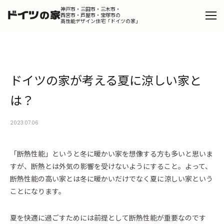
神戸市・三田市・三木市・
西宮市・芦屋市・宝塚市の
高性能デザイン住宅「ドイツの家」
Catalog
カタログを請求する
ドイツの家が考える夏に涼しい家と
Design
デザインコンセプト
は？
Product
ドイツの家
2023.07.06
Works
施工事例
「断熱性能」というと冬に暖かい家を想像する方も多いと思いま
Portfolio
すが、断熱とは外気の影響を受けないようにすること。よって、
ポートフォリオ
断熱性能の高い家とは冬に暖かいだけでなく夏に涼しい家という
Dialog
ことになります。
スタッフが語るドイツの家の魅力
Column
夏を快適に過ごすためには前提として断熱性能が重要なのです
コラム