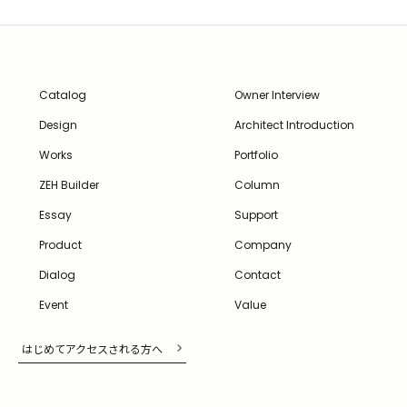
Catalog
Owner Interview
Design
Architect Introduction
Works
Portfolio
ZEH Builder
Column
Essay
Support
Product
Company
Dialog
Contact
Event
Value
はじめてアクセスされる方へ