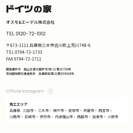
オスモ&エーデル株式会社
TEL
0120-72-1012
〒673-1111 兵庫県三木市吉川町上荒川748-6
TEL
0794-72-1733
FAX
0794-72-1711
建設業許可 国土交通大臣許可(特-1) 第25726号
宅地建物取引業者免許 兵庫県知事(2)第350428号
Official Instagram
施工エリア
兵庫県
三田市
・
三木市
・
神戸市
・
宝塚市
・
芦屋市
・
西宮市
・
川西市
・
尼崎市
・
伊丹市
・
丹波篠山市
・
西脇市
・
加東市
・
小野市