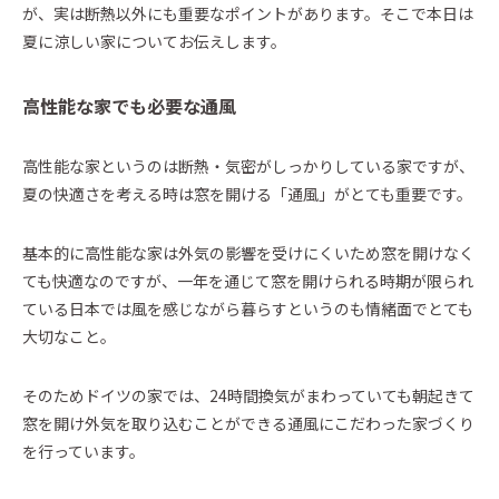
が、実は断熱以外にも重要なポイントがあります。そこで本日は
Event
夏に涼しい家についてお伝えします。
イベント・お知らせ
Essay
高性能な家でも必要な通風
エセ―
Architect Introduction
高性能な家というのは断熱・気密がしっかりしている家ですが、
建築家紹介
夏の快適さを考える時は窓を開ける「通風」がとても重要です。
Owner Interview
基本的に高性能な家は外気の影響を受けにくいため窓を開けなく
ZEH Builder
ても快適なのですが、一年を通じて窓を開けられる時期が限られ
Support
ている日本では風を感じながら暮らすというのも情緒面でとても
Company
大切なこと。
Contact
そのためドイツの家では、24時間換気がまわっていても朝起きて
窓を開け外気を取り込むことができる通風にこだわった家づくり
を行っています。
カタログを請求する
Catalog