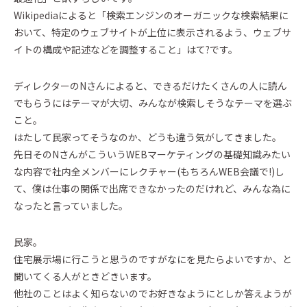
Wikipediaによると「検索エンジンのオーガニックな検索結果に
Event
おいて、特定のウェブサイトが上位に表示されるよう、ウェブサ
イベント・お知らせ
イトの構成や記述などを調整すること」はて?です。
Essay
エセ―
ディレクターのNさんによると、できるだけたくさんの人に読ん
Architect Introduction
建築家紹介
でもらうにはテーマが大切、みんなが検索しそうなテーマを選ぶ
こと。
はたして民家ってそうなのか、どうも違う気がしてきました。
Owner Interview
先日そのNさんがこういうWEBマーケティングの基礎知識みたい
ZEH Builder
な内容で社内全メンバーにレクチャー(もちろんWEB会議で!)し
Support
て、僕は仕事の関係で出席できなかったのだけれど、みんな為に
Company
なったと言っていました。
Contact
民家。
住宅展示場に行こうと思うのですがなにを見たらよいですか、と
聞いてくる人がときどきいます。
カタログを請求する
Catalog
他社のことはよく知らないのでお好きなようにとしか答えようが