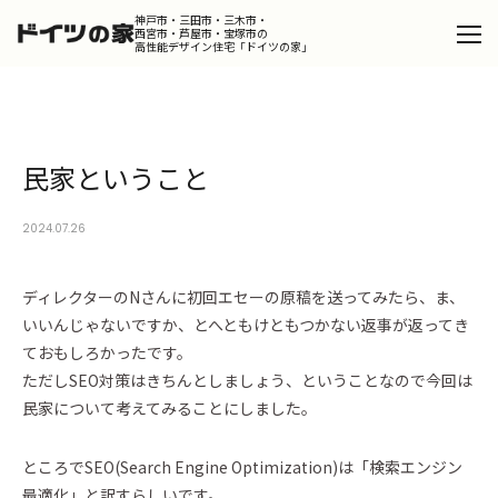
神戸市・三田市・三木市・
西宮市・芦屋市・宝塚市の
高性能デザイン住宅「ドイツの家」
Catalog
カタログを請求する
民家ということ
Design
デザインコンセプト
2024.07.26
Product
ドイツの家
ディレクターのNさんに初回エセーの原稿を送ってみたら、ま、
Works
施工事例
いいんじゃないですか、とへともけともつかない返事が返ってき
ておもしろかったです。
Portfolio
ただしSEO対策はきちんとしましょう、ということなので今回は
ポートフォリオ
民家について考えてみることにしました。
Dialog
スタッフが語るドイツの家の魅力
ところでSEO(Search Engine Optimization)は「検索エンジン
Column
コラム
最適化」と訳すらしいです。