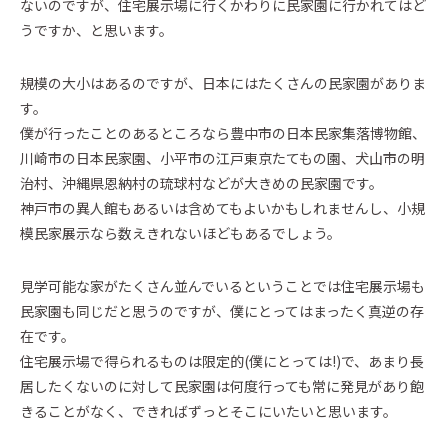
ないのですが、住宅展示場に行くかわりに民家園に行かれてはど
イベントに参加
うですか、と思います。
Event
規模の大小はあるのですが、日本にはたくさんの民家園がありま
Official Instagram
す。
僕が行ったことのあるところなら豊中市の日本民家集落博物館、
川崎市の日本民家園、小平市の江戸東京たてもの園、犬山市の明
治村、沖縄県恩納村の琉球村などが大きめの民家園です。
神戸市の異人館もあるいは含めてもよいかもしれませんし、小規
模民家展示なら数えきれないほどもあるでしょう。
見学可能な家がたくさん並んでいるということでは住宅展示場も
民家園も同じだと思うのですが、僕にとってはまったく真逆の存
在です。
住宅展示場で得られるものは限定的(僕にとっては!)で、あまり長
居したくないのに対して民家園は何度行っても常に発見があり飽
きることがなく、できればずっとそこにいたいと思います。