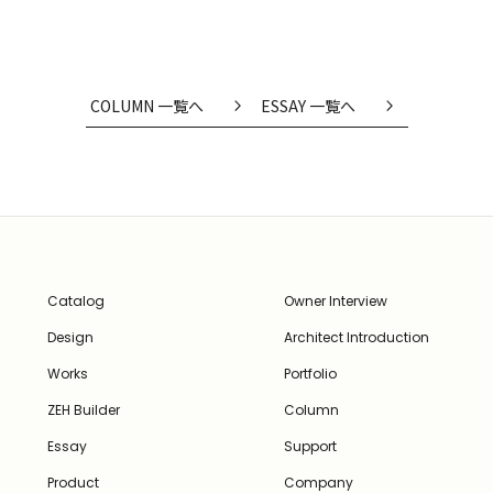
COLUMN 一覧へ
ESSAY 一覧へ
Catalog
Owner Interview
Design
Architect Introduction
Works
Portfolio
ZEH Builder
Column
Essay
Support
Product
Company