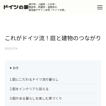
神戸市・三田市・三木市・
西宮市・芦屋市・宝塚市の
高性能デザイン住宅「ドイツの家」
Catalog
カタログを請求する
これがドイツ流！庭と建物のつながり
Design
デザインコンセプト
2022.07.14
Product
ドイツの家
Works
目次
施工事例
Portfolio
1.庭にこだわるドイツ流の暮らし
ポートフォリオ
Dialog
2.庭をインテリアと捉える
スタッフが語るドイツの家の魅力
3.庭のある暮らしを楽しむ家づくり
Column
コラム