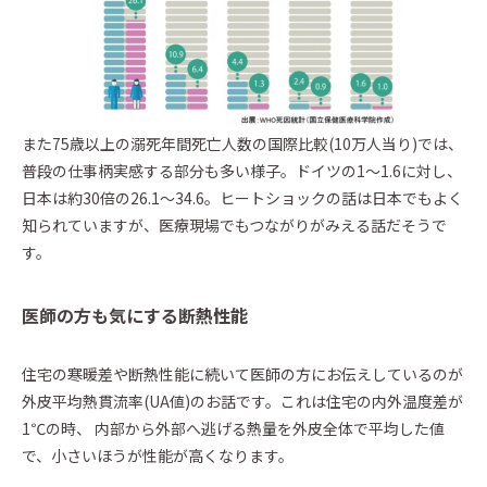
また75歳以上の溺死年間死亡人数の国際比較(10万人当り)では、
普段の仕事柄実感する部分も多い様子。ドイツの1〜1.6に対し、
日本は約30倍の26.1〜34.6。ヒートショックの話は日本でもよく
知られていますが、医療現場でもつながりがみえる話だそうで
す。
医師の方も気にする断熱性能
住宅の寒暖差や断熱性能に続いて医師の方にお伝えしているのが
外皮平均熱貫流率(UA値)のお話です。これは住宅の内外温度差が
1℃の時、 内部から外部へ逃げる熱量を外皮全体で平均した値
で、小さいほうが性能が高くなります。