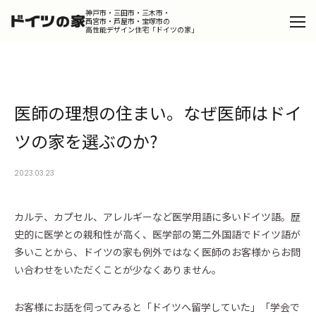
神戸市・三田市・三木市・
西宮市・芦屋市・宝塚市の
高性能デザイン住宅「ドイツの家」
Catalog
カタログを請求する
医師の理想の住まい。なぜ医師はドイ
Design
デザインコンセプト
ツの家を選ぶのか?
Product
ドイツの家
2023.03.23
Works
施工事例
カルテ、カプセル、アレルギーなど医学用語に多いドイツ語。歴
Portfolio
史的に医学との親和性が高く、医学部の第二外国語でドイツ語が
ポートフォリオ
多いことから、ドイツの家も例外ではなく医師のお客様からお問
Dialog
い合わせをいただくことが少なくありません。
スタッフが語るドイツの家の魅力
Column
お客様にお話を伺ってみると「ドイツへ留学していた」「学会で
コラム