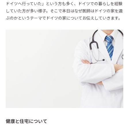
ドイツへ行っていた」という方も多く、ドイツでの暮らしを経験
Event
していた方が多い様子。そこで本日はなぜ医師はドイツの家を選
イベント・お知らせ
ぶのかというテーマでドイツの家についてお伝えしていきます。
Essay
エセ―
Architect Introduction
建築家紹介
Owner Interview
ZEH Builder
Support
Company
Contact
カタログを請求する
健康と住宅について
Catalog