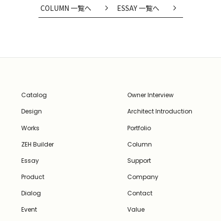
COLUMN 一覧へ
ESSAY 一覧へ
Catalog
Owner Interview
Design
Architect Introduction
Works
Portfolio
ZEH Builder
Column
Essay
Support
Product
Company
Dialog
Contact
Event
Value